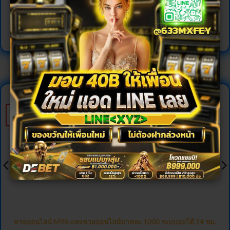
เข้าสู่มิติใหม่แห่งความบันเทิงที่พกพาไปได้ทุกที่ทุกเวลา สแกนคิว
บัญชีต้องตรงกับชื่อที่ใช้สมัครสมาชิกเท่านั้น เพื่อความ
เกม Blue Phantom มีเส้นไลน์ชนะกี่เส้น และ
อาร์โค้ดตอนนี้เพื่อรับความคุ้มค่าและร่วมสนุกไปกับเราตลอด ยี่สิบ
ปลอดภัยในการถอนเงิน
แจกฟรีสปินอย่างไร?
สี่ชั่วโมง
กดยืนยันการสมัคร:
ตรวจสอบความถูกต้องอีกครั้ง จากนั้น
กดปุ่มยืนยัน ระบบ AI จะทำการอนุมัติบัญชีให้คุณทันทีโดยไม่
ต้องรอแอดมินตรวจเอกสาร
26
มิ.ย.
หวยออนไลน์ M98 แทงหวยออนไลน์บาทละ 1000 ระบบออโต้ 24 ชม.
สมัคร M98 ลงทะเบียนเว็บตรงทางเข้าล่าสุด 2026 รับเครดิตฟรีและ