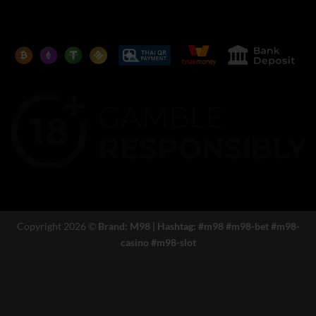
บุคคลภายนอก 100%
การคุ้มครองและจัดเก็บข้อมูล:
ข้อมูลของท่านจะถูกเก็บไว้ใน
Copyright 2026 ©
Brand: M98 | Hashtag: #m98 #m98-bet #m98-
เซิร์ฟเวอร์ที่มีความปลอดภัยสูงในสถานที่ปิดที่จำกัดการเข้าถึง
casino #m98-slot
อย่างเข้มงวด โดยจะนำมาใช้เพื่อวัตถุประสงค์ในการยืนยันตัว
ตนและปรับปรุงบริการเท่านั้น
ความโปร่งใสขั้นสูงสุด:
แบรนด์ให้คำมั่นสัญญาว่าจะไม่มีการ
เปิดเผย ขาย หรือให้เช่าข้อมูลของสมาชิกแก่บุคคลที่สามหรือ
องค์กรอื่นๆ เพื่อวัตถุประสงค์ทางการค้าโดยเด็ดขาด
เพื่อให้สมาชิกเข้าใจ
นโยบาย M98
ในภาพรวมได้อย่างรวดเร็ว นี่คือ
สรุปประเด็นสำคัญและผลประโยชน์ที่ท่านจะได้รับ:
รายละเอียดข้อกำหนดที่
หมวดหมู่
สิทธิประโยชน์และความ
สำคัญภายใต้ นโยบาย
นโยบาย
ปลอดภัยของสมาชิก
M98