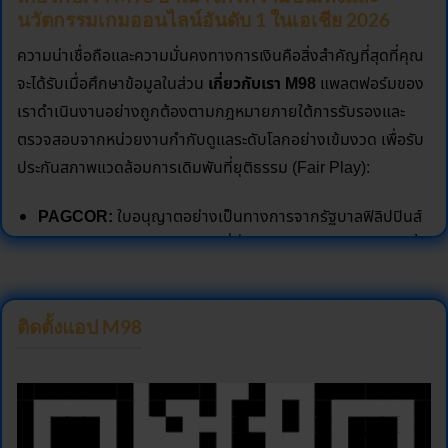
นวัตกรรมเกมออนไลน์อันดับ 1 ในเอเชีย 2026
ความน่าเชื่อถือและความมั่นคงทางการเงินคือสิ่งสำคัญที่สุดที่คุณ
จะได้รับเมื่อศึกษาข้อมูลในส่วน
เกี่ยวกับเรา M98
แพลตฟอร์มของ
เราดำเนินงานอย่างถูกต้องตามกฎหมายภายใต้การรับรองและ
ตรวจสอบจากหน่วยงานกำกับดูแลระดับโลกอย่างเข้มงวด เพื่อรับ
ประกันสภาพแวดล้อมการเดิมพันที่ยุติธรรม (Fair Play):
PAGCOR:
ใบอนุญาตอย่างเป็นทางการจากรัฐบาลฟิลิปปินส์
การันตีโครงสร้างทางการเงินที่มั่นคงและความโปร่งใสในทุกขั้น
ตอนการบริการ
Gaming Curacao:
ใบอนุญาตประกอบธุรกิจเดิมพันออนไลน์
ติดตั้งแอป M98
ระดับสากลที่ได้รับการยอมรับทั่วโลก
iTech Labs:
การตรวจสอบจากสถาบันอิสระชั้นนำ เพื่อยืนยัน
ว่าระบบสุ่มผลรางวัล (RNG: Random Number Generator)